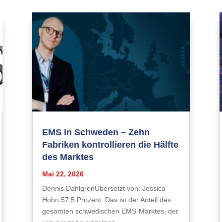
EMS in Schweden – Zehn
Fabriken kontrollieren die Hälfte
des Marktes
Mai 22, 2026
Dennis DahlgrenÜbersetzt von: Jessica
Hohn 57,5 Prozent. Das ist der Anteil des
gesamten schwedischen EMS-Marktes, der