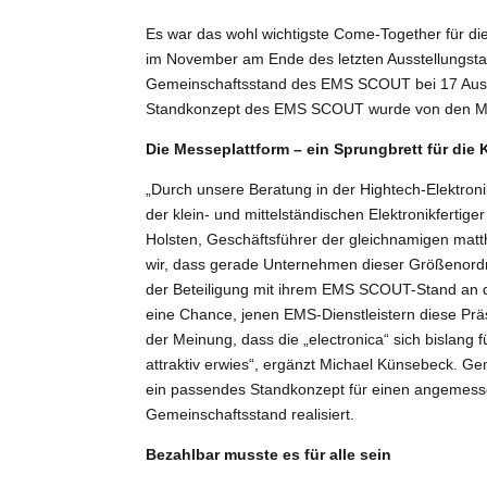
Es war das wohl wichtigste Come-Together für die 
im November am Ende des letzten Ausstellungst
Gemeinschaftsstand des EMS SCOUT bei 17 Ausst
Standkonzept des EMS SCOUT wurde von den 
Die Messeplattform – ein Sprungbrett für die 
„Durch unsere Beratung in der Hightech-Elektron
der klein- und mittelständischen Elektronikferti
Holsten, Geschäftsführer der gleichnamigen matt
wir, dass gerade Unternehmen dieser Größenordn
der Beteiligung mit ihrem EMS SCOUT-Stand an d
eine Chance, jenen EMS-Dienstleistern diese Präs
der Meinung, dass die „electronica“ sich bislang 
attraktiv erwies“, ergänzt Michael Künsebeck. G
ein passendes Standkonzept für einen angemess
Gemeinschaftsstand realisiert.
Bezahlbar musste es für alle sein