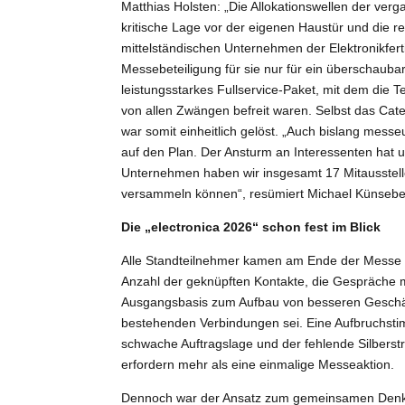
Matthias Holsten: „Die Allokationswellen der ver
kritische Lage vor der eigenen Haustür und die 
mittelständischen Unternehmen der Elektronikfer
Messebeteiligung für sie nur für ein überschaub
leistungsstarkes Fullservice-Paket, mit dem die T
von allen Zwängen befreit waren. Selbst das Cat
war somit einheitlich gelöst. „Auch bislang mes
auf den Plan. Der Ansturm an Interessenten hat 
Unternehmen haben wir insgesamt 17 Mitausste
versammeln können“, resümiert Michael Künsebe
Die „electronica 2026“ schon fest im Blick
Alle Standteilnehmer kamen am Ende der Messe z
Anzahl der geknüpften Kontakte, die Gespräche 
Ausgangsbasis zum Aufbau von besseren Geschäf
bestehenden Verbindungen sei. Eine Aufbruchsti
schwache Auftragslage und der fehlende Silberstr
erfordern mehr als eine einmalige Messeaktion.
Dennoch war der Ansatz zum gemeinsamen Denk