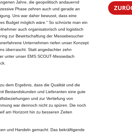
gangenen Jahre, die geopolitisch andauernd
ZURÜ
rezessive Phase zehren auch und gerade an
tigung. Uns war daher bewusst, dass eine
ares Budget möglich wäre.“ So schnürte man ein
eilnehmer auch organisatorisch und logistisch
ering zur Bewirtschaftung der Messebesucher
seunerfahrene Unternehmen riefen unser Konzept
uns überrascht. Statt angedachter zehn
ller unter unser EMS SCOUT-Messedach
ck.
u dem Ergebnis, dass die Qualität und die
mit Bestandskunden und Lieferanten eine gute
tsbeziehungen und zur Vertiefung von
mmung war dennoch nicht zu spüren. Die noch
eif am Horizont hin zu besseren Zeiten
en und Handeln gemacht: Das bekräftigende