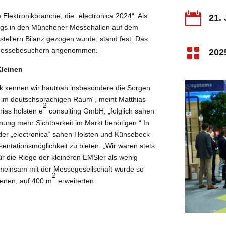

Elektronikbranche, die „electronica 2024“. Als
21.
ags in den Münchener Messehallen auf dem
ellern Bilanz gezogen wurde, stand fest: Das

Messebesuchern angenommen.
202
Kleinen
ik kennen wir hautnah insbesondere die Sorgen
ger im deutschsprachigen Raum“, meint Matthias
2
hias holsten e
consulting GmbH, „folglich sahen
ung mehr Sichtbarkeit im Markt benötigen.“ In
er „electronica“ sahen Holsten und Künsebeck
entationsmöglichkeit zu bieten. „Wir waren stets
für die Riege der kleineren EMSler als wenig
emeinsam mit der Messegesellschaft wurde so
2
enen, auf 400 m
erweiterten