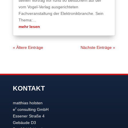
seinen Vortrag vor rund 50 Besuchern auf der
vom Vogel-Verlag ausgerichteten
Fachveranstaltung der Elektronikbranche. Sein
Thema:...
mehr lesen
« Ältere Einträge
Nächste Einträge »
KONTAKT
matthias holsten
2
e
consulting GmbH
Essener Straße 4
Gebäude D3