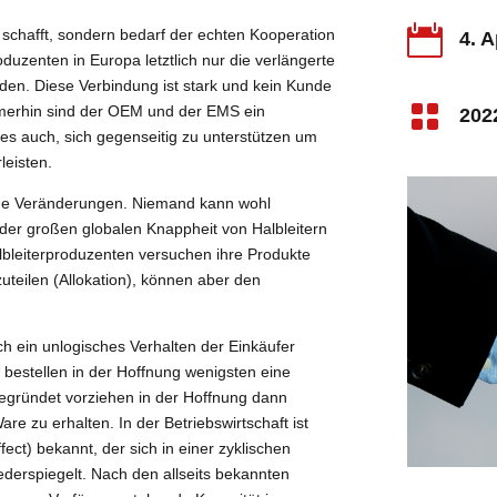

r schafft, sondern bedarf der echten Kooperation
4. A
zenten in Europa letztlich nur die verlängerte
en. Diese Verbindung ist stark und kein Kunde

mmerhin sind der OEM und der EMS ein
202
es auch, sich gegenseitig zu unterstützen um
leisten.
che Veränderungen. Niemand kann wohl
 der großen globalen Knappheit von Halbleitern
bleiterproduzenten versuchen ihre Produkte
teilen (Allokation), können aber den
ch ein unlogisches Verhalten der Einkäufer
t bestellen in der Hoffnung wenigsten eine
begründet vorziehen in der Hoffnung dann
re zu erhalten. In der Betriebswirtschaft ist
ffect) bekannt, der sich in einer zyklischen
derspiegelt. Nach den allseits bekannten