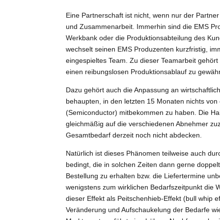
Eine Partnerschaft ist nicht, wenn nur der Partne
und Zusammenarbeit. Immerhin sind die EMS Produ
Werkbank oder die Produktionsabteilung des Kund
wechselt seinen EMS Produzenten kurzfristig, i
eingespieltes Team. Zu dieser Teamarbeit gehört 
einen reibungslosen Produktionsablauf zu gewähr
Dazu gehört auch die Anpassung an wirtschaftli
behaupten, in den letzten 15 Monaten nichts von
(Semiconductor) mitbekommen zu haben. Die Hal
gleichmäßig auf die verschiedenen Abnehmer zuzu
Gesamtbedarf derzeit noch nicht abdecken.
Natürlich ist dieses Phänomen teilweise auch dur
bedingt, die in solchen Zeiten dann gerne doppel
Bestellung zu erhalten bzw. die Liefertermine un
wenigstens zum wirklichen Bedarfszeitpunkt die Wa
dieser Effekt als Peitschenhieb-Effekt (bull whip e
Veränderung und Aufschaukelung der Bedarfe wie