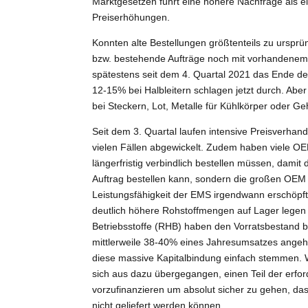
Marktgesetzen führt eine höhere Nachfrage als e
Preiserhöhungen.
Konnten alte Bestellungen größtenteils zu ursprü
bzw. bestehende Aufträge noch mit vorhandenem 
spätestens seit dem 4. Quartal 2021 das Ende d
12-15% bei Halbleitern schlagen jetzt durch. Aber
bei Steckern, Lot, Metalle für Kühlkörper oder G
Seit dem 3. Quartal laufen intensive Preisverh
vielen Fällen abgewickelt. Zudem haben viele OEM 
längerfristig verbindlich bestellen müssen, damit 
Auftrag bestellen kann, sondern die großen OEM 
Leistungsfähigkeit der EMS irgendwann erschöpft 
deutlich höhere Rohstoffmengen auf Lager legen 
Betriebsstoffe (RHB) haben den Vorratsbestand b
mittlerweile 38-40% eines Jahresumsatzes ange
diese massive Kapitalbindung einfach stemmen. 
sich aus dazu übergegangen, einen Teil der erfo
vorzufinanzieren um absolut sicher zu gehen, da
nicht geliefert werden können.