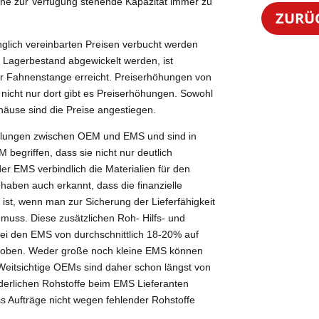
ine zur Verfügung stehende Kapazität immer zu
ZURÜ
nglich vereinbarten Preisen verbucht werden
Lagerbestand abgewickelt werden, ist
er Fahnenstange erreicht. Preiserhöhungen von
 nicht nur dort gibt es Preiserhöhungen. Sowohl
ehäuse sind die Preise angestiegen.
andlungen zwischen OEM und EMS und sind in
begriffen, dass sie nicht nur deutlich
der EMS verbindlich die Materialien für den
haben auch erkannt, dass die finanzielle
ist, wenn man zur Sicherung der Lieferfähigkeit
muss. Diese zusätzlichen Roh- Hilfs- und
ei den EMS von durchschnittlich 18-20% auf
hoben. Weder große noch kleine EMS können
Weitsichtige OEMs sind daher schon längst von
rderlichen Rohstoffe beim EMS Lieferanten
ss Aufträge nicht wegen fehlender Rohstoffe