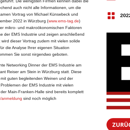
 geführt. Die wenigsten Firmen kennen dabei die
end auch nicht alle Informationen, um die

nsamen Vortrag von Michael Künsebeck und
202
tember 2022 in Würzburg (
www.ems-tag.de
)
 der mikro- und makroökonomischen Faktoren
se der EMS Industrie und zeigen anschließend
 wird dieser Vortrag zudem mit vielen solide
ür die Analyse Ihrer eigenen Situation
ommen Sie sonst nirgendwo geboten.
nte Networking Dinner der EMS Industrie am
nt Reiser am Stein in Würzburg statt. Diese
 mit guten begleitenden Weinen und der
Problemen der EMS Industrie mit vielen
 der Main-Franken-Halle sind bereits komplett
e/anmeldung
sind noch möglich
ZURÜ